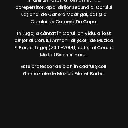
În anii următori a fost artist liric
corepertitor, apoi dirijor secund al Corului
Național de Caneră Madrigal, cât și al
Corului de Cameră Da Capo.
În Lugoj a cântat în Corul Ion Vidu, a fost
dirijor al Corului Armonii al Școlii de Muzică
F. Barbu, Lugoj (2001-2019), cât și al Corului
Mixt al Bisericii Harul.
Este professor de pian în cadrul Școlii
Gimnaziale de Muzică Filaret Barbu.